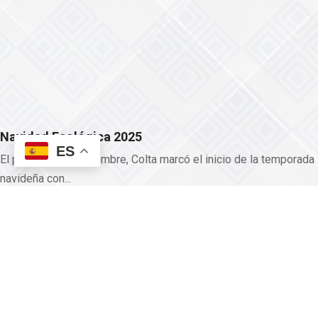
Pawkar Raymi 2026
"Colta se prepara para vivir el Pawkar Raymi 2026" Colta se
llena de color,...
Leer más
ES