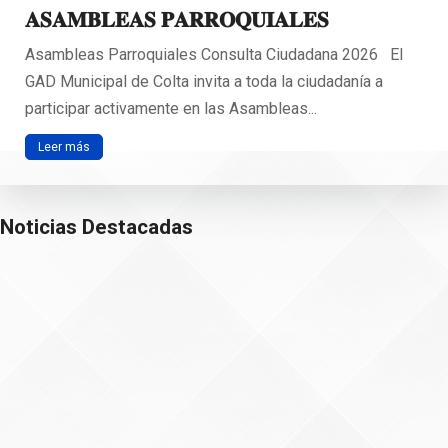
𝐀𝐒𝐀𝐌𝐁𝐋𝐄𝐀𝐒 𝐏𝐀𝐑𝐑𝐎𝐐𝐔𝐈𝐀𝐋𝐄𝐒
Asambleas Parroquiales Consulta Ciudadana 2026 El
GAD Municipal de Colta invita a toda la ciudadanía a
participar activamente en las Asambleas...